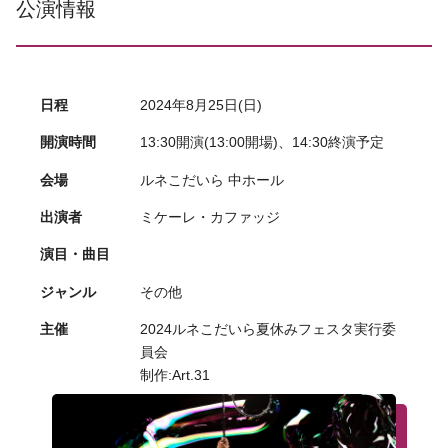
公演情報
日程
2024年8月25日(日)
開演時間
13:30開演(13:00開場)、14:30終演予定
会場
ルネこだいら 中ホール
出演者
ミケーレ・カファッジ
演目・曲目
ジャンル
その他
主催
2024ルネこだいら夏休みフェスタ実行委
員会
制作:Art.31