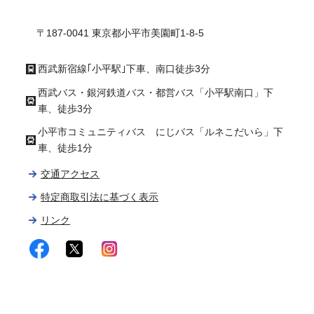
ル
〒187-0041 東京都小平市美園町1-8-5
西武新宿線｢小平駅｣下車、南口徒歩3分
西武バス・銀河鉄道バス・都営バス「小平駅南口」下
車、徒歩3分
小平市コミュニティバス にじバス「ルネこだいら」下
車、徒歩1分
交通アクセス
特定商取引法に基づく表示
リンク
facebook
twitter
instagram