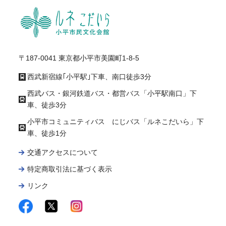
ルネ
〒187-0041 東京都小平市美園町1-8-5
西武新宿線｢小平駅｣下車、南口徒歩3分
西武バス・銀河鉄道バス・都営バス「小平駅南口」下
車、徒歩3分
小平市コミュニティバス にじバス「ルネこだいら」下
車、徒歩1分
交通アクセスについて
特定商取引法に基づく表示
リンク
facebook
twitter
instagram