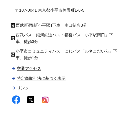
ル
〒187-0041 東京都小平市美園町1-8-5
西武新宿線｢小平駅｣下車、南口徒歩3分
西武バス・銀河鉄道バス・都営バス「小平駅南口」下
車、徒歩3分
小平市コミュニティバス にじバス「ルネこだいら」下
車、徒歩1分
交通アクセス
特定商取引法に基づく表示
リンク
facebook
twitter
instagram