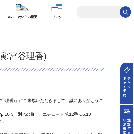
ルネこだいらの概要
リンク
出演:宮谷理香)
ネ
チ
ッ
ケ
ト
ッ
予
ト
約
演:宮谷理香)」にご来場いただきまして、誠にありがとうご
10-3「別れの曲」、エチュード 第12番 Op.10-
状
施
た。
況
設
確
空
認
き