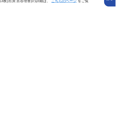
 第3夜(出演:宮谷理香)の詳細は、
こちらのページ
をご覧