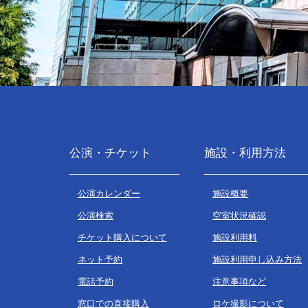
公演・チケット
施設・利用方法
公演カレンダー
施設概要
公演検索
空室状況確認
チケット購入について
施設利用料
ネット予約
施設利用申し込み方法
電話予約
注意事項など
窓口での直接購入
ロケ撮影について