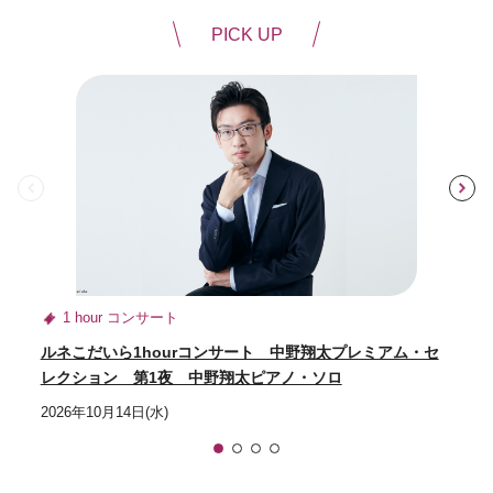
PICK UP
前
1 hour コンサート
ルネこだいら1hourコンサート 中野翔太プレミアム・セ
レクション 第1夜 中野翔太ピアノ・ソロ
2026年10月14日(水)
1
2
3
4