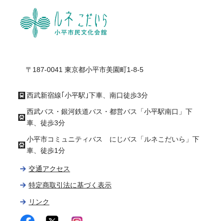
ル
〒187-0041 東京都小平市美園町1-8-5
西武新宿線｢小平駅｣下車、南口徒歩3分
西武バス・銀河鉄道バス・都営バス「小平駅南口」下
車、徒歩3分
小平市コミュニティバス にじバス「ルネこだいら」下
車、徒歩1分
交通アクセス
特定商取引法に基づく表示
リンク
facebook
twitter
instagram