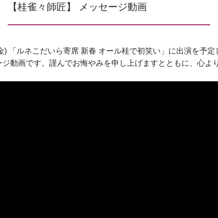
【桂雀々師匠】 メッセージ動画
1日(金) 「ルネこだいら寄席 新春 オール桂で初笑い」に出演を予
ージ動画です。謹んでお悔やみを申し上げますとともに、心よ