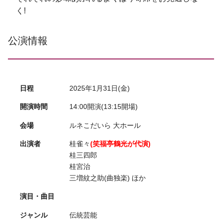
く!
公演情報
日程
2025年1月31日(金)
開演時間
14:00開演(13:15開場)
会場
ルネこだいら 大ホール
出演者
桂雀々
(笑福亭鶴光が代演)
桂三四郎
桂宮治
三増紋之助(曲独楽) ほか
演目・曲目
ジャンル
伝統芸能