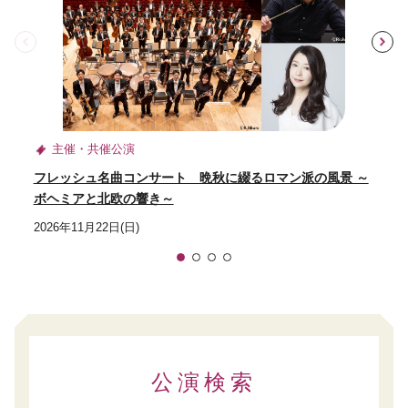
前
主催・共催公演
フレッシュ名曲コンサート 晩秋に綴るロマン派の風景 ～
ボヘミアと北欧の響き～
2026年11月22日(日)
1
2
3
4
公演検索