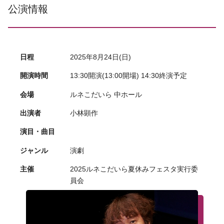
公演情報
日程
2025年8月24日(日)
開演時間
13:30開演(13:00開場) 14:30終演予定
会場
ルネこだいら 中ホール
出演者
小林顕作
演目・曲目
ジャンル
演劇
主催
2025ルネこだいら夏休みフェスタ実行委
員会