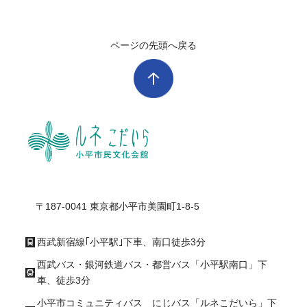
ページの先頭へ戻る
ル
〒187-0041 東京都小平市美園町1-8-5
西武新宿線｢小平駅｣下車、南口徒歩3分
西武バス・銀河鉄道バス・都営バス「小平駅南口」下
車、徒歩3分
小平市コミュニティバス にじバス「ルネこだいら」下