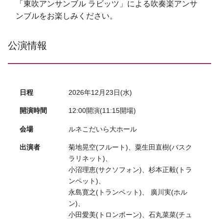
「東吹アンサンブル ラビッツ」による吹奏楽アンサ
ンブルをお楽しみください。
公演情報
日程
2026年12月23日(水)
開演時間
12:00開演(11:15開場)
会場
ルネこだいら大ホール
出演者
菊地晃空(フルート)、粟生田直樹(バスク
ラリネット)、
小沼理恵(サクソフォン)、杉本正毅(トラ
ンペット)、
永島寛之(トランペット)、 廣川実(ホル
ン)、
小田愛美(トロンボーン)、石丸菜菜(チュ